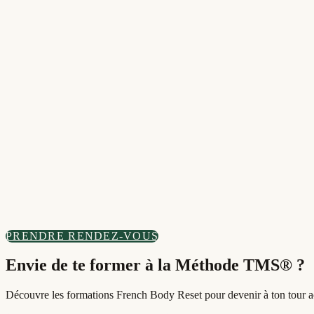
Observation
Écouter avant d'intervenir. Comprendre le contexte, les attentes et les 
Adaptation
Adapter le geste. L'intensité n'est jamais un objectif et la séance évolu
Responsabilité
Respecter le cadre. Ne pas diagnostiquer, ne pas promettre, et oriente
PRENDRE RENDEZ-VOUS
Envie de te former à la Méthode TMS® ?
Découvre les formations French Body Reset pour devenir à ton tour ac