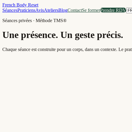
French Body Reset
Séances
Praticiens
Avis
Ateliers
Blog
Contact
Se former
Prendre RDV
Séances privées · Méthode TMS®
Une présence. Un geste précis.
Chaque séance est construite pour un corps, dans un contexte. Le prat
30 ou 60 minutes
Body Reset Fix