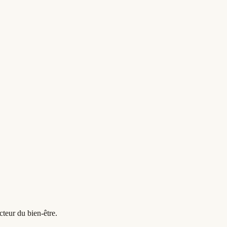
limites exprimées.
e selon les réactions de la personne.
r lorsque la situation demande un avis médical.
teur du bien-être.