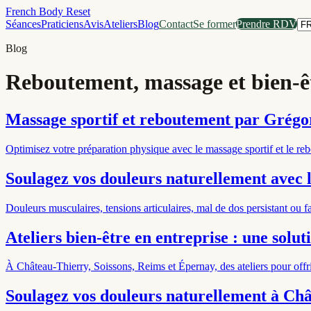
French Body Reset
Séances
Praticiens
Avis
Ateliers
Blog
Contact
Se former
Prendre RDV
Blog
Reboutement, massage et bien-ê
Massage sportif et reboutement par Grég
Optimisez votre préparation physique avec le massage sportif et le re
Soulagez vos douleurs naturellement avec 
Douleurs musculaires, tensions articulaires, mal de dos persistant ou
Ateliers bien-être en entreprise : une soluti
À Château-Thierry, Soissons, Reims et Épernay, des ateliers pour offrir
Soulagez vos douleurs naturellement à C