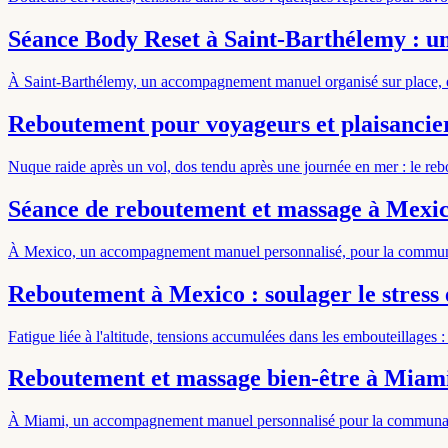
Séance Body Reset à Saint-Barthélemy : u
À Saint-Barthélemy, un accompagnement manuel organisé sur place, en
Reboutement pour voyageurs et plaisanciers
Nuque raide après un vol, dos tendu après une journée en mer : le r
Séance de reboutement et massage à Mex
À Mexico, un accompagnement manuel personnalisé, pour la communaut
Reboutement à Mexico : soulager le stress et
Fatigue liée à l'altitude, tensions accumulées dans les embouteillages
Reboutement et massage bien-être à Miami
À Miami, un accompagnement manuel personnalisé pour la communauté