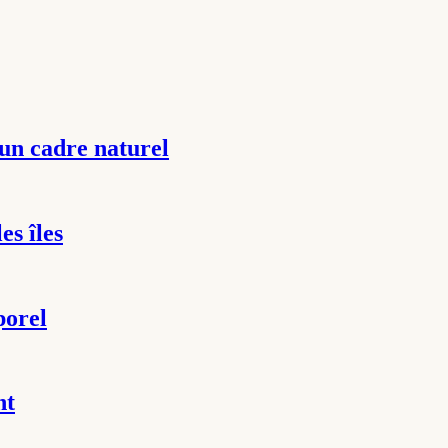
un cadre naturel
s îles
porel
nt