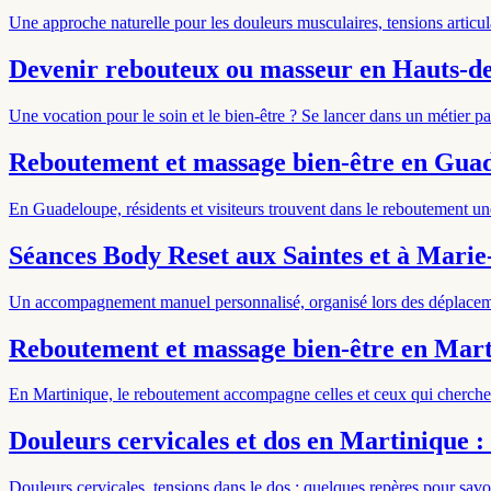
Une approche naturelle pour les douleurs musculaires, tensions articula
Devenir rebouteux ou masseur en Hauts-d
Une vocation pour le soin et le bien-être ? Se lancer dans un métier 
Reboutement et massage bien-être en Guade
En Guadeloupe, résidents et visiteurs trouvent dans le reboutement une
Séances Body Reset aux Saintes et à Marie
Un accompagnement manuel personnalisé, organisé lors des déplacemen
Reboutement et massage bien-être en Marti
En Martinique, le reboutement accompagne celles et ceux qui cherchent 
Douleurs cervicales et dos en Martinique 
Douleurs cervicales, tensions dans le dos : quelques repères pour sav